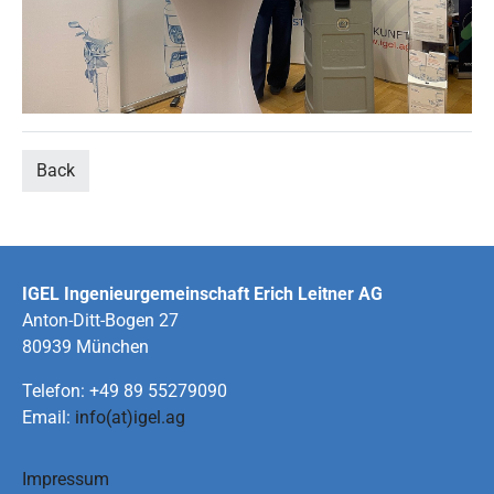
Back
IGEL Ingenieurgemeinschaft Erich Leitner AG
Anton-Ditt-Bogen 27
80939 München
Telefon: +49 89 55279090
Email:
info(at)igel.ag
Impressum